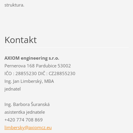
struktura.
Kontakt
AXIOM engineering s.r.o.
Pernerova 168 Pardubice 53002
IČO : 28855230 DIČ : CZ28855230
Ing. Jan Limberský, MBA
jednatel
Ing. Barbora Šuranská
asistentka jednatele
+420 774 708 869
limbersk
y@axiomc
z.eu