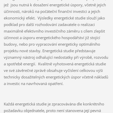
jež jsou nutná k dosažení energetické úspory, včetně jejich
účinnosti, nároků na počáteční finanční investici a jejich
ekonomický efekt. Výsledky energetické studie slouží jako
podklad pro další rozhodování zadavatele o realizaci
maximálně efektivního investičního záměru s cílem zlepšit
účinnost a úsporu energetického hospodářství již stojící
budovy, nebo pro vypracování energeticky optimálního
projektu nové stavby. Energetická studie představuje
významný nástroj odhalující nedostatky při výrobě, rozvodu
a spotřebě energií. Kvalitně vyhotovená energetická studie
ve své závěrečné zprávě obsahuje vyčíslení celkovou výši
technicky dosažitelných energetických úspor včetně nákladů
a investic na navrhovaná opatření.
Každá energetická studie je zpracovávána dle konkrétního
požadavku objednatele, proto není stanovena její pevná