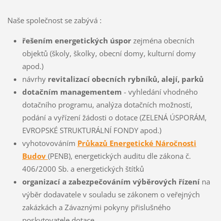
Naše společnost se zabývá :
řešením energetických úspor
zejména obecních
objektů (školy, školky, obecní domy, kulturní domy
apod.)
návrhy
revitalizací obecních rybníků, alejí, parků
dotačním managementem
- vyhledání vhodného
dotačního programu, analýza dotačních možností,
podání a vyřízení žádosti o dotace (ZELENÁ ÚSPORÁM,
EVROPSKÉ STRUKTURÁLNÍ FONDY apod.)
vyhotovováním
Průkazů Energetické Náročnosti
Budov
(PENB), energetických auditu dle zákona č.
406/2000 Sb. a energetických štítků
organizací a zabezpečováním výběrových řízení
na
výběr dodavatele v souladu se zákonem o veřejných
zakázkách a Závaznými pokyny přislušného
poskytovatele dotace